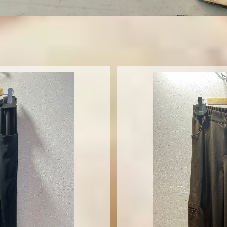
T
T
S
クパンツ00297
MONiLEポリデニム
0