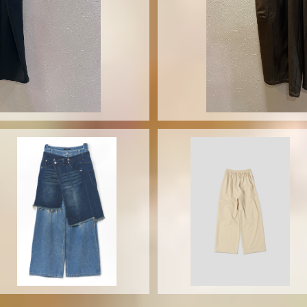
SOLD OUT
AULA AILA OVERLAP SKIR
T LAYERED DESIGN DENIM
WHYTO tuck wide trouse
PANTS 1262-06037
¥24,200
WHT26HPT4071
¥22,000