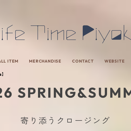
ALL ITEM
MERCHANDISE
CONTACT
WEBSITE
oms】
26 SPRING&SUM
寄り添うクロージング