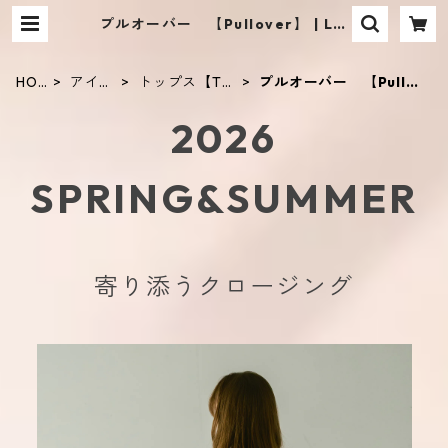
プルオーバー 【Pullover】 | LIF
E TIME PIYOKO
HO
アイテ
トップス【Top
プルオーバー 【Pullo
ME
ム
s】
ver】
2026
SPRING&SUMMER
寄り添うクロージング